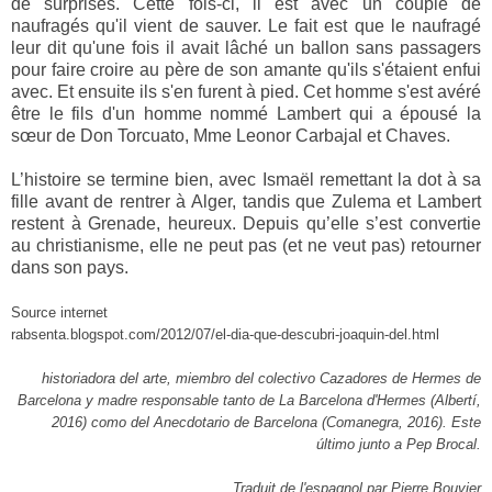
de surprises. Cette fois-ci, il est avec un couple de
naufragés qu'il vient de sauver. Le fait est que le naufragé
leur dit qu'une fois il avait lâché un ballon sans passagers
pour faire croire au père de son amante qu'ils s'étaient enfui
avec. Et ensuite ils s'en furent à pied. Cet homme s'est avéré
être le fils d'un homme nommé Lambert qui a épousé la
sœur de Don Torcuato, Mme Leonor Carbajal et Chaves.
L’histoire se termine bien, avec Ismaël remettant la dot à sa
fille avant de rentrer à Alger, tandis que Zulema et Lambert
restent à Grenade, heureux. Depuis qu’elle s’est convertie
au christianisme, elle ne peut pas (et ne veut pas) retourner
dans son pays.
Source internet
rabsenta.blogspot.com/2012/07/el-dia-que-descubri-joaquin-del.html
historiadora del arte, miembro del colectivo Cazadores de Hermes de
Barcelona y madre responsable tanto de La Barcelona d'Hermes (Albertí,
2016) como del Anecdotario de Barcelona (Comanegra, 2016). Este
último junto a Pep Brocal.
Traduit de l'espagnol par Pierre Bouvier