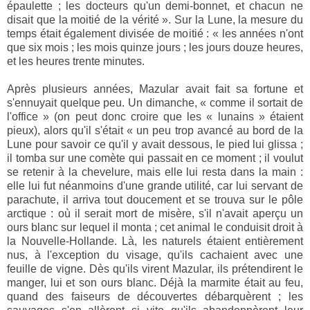
épaulette ; les docteurs qu'un demi-bonnet, et chacun ne
disait que la moitié de la vérité ».
Sur la Lune, la mesure du
temps était également divisée de moitié : «
les années n'ont
que six mois ; les mois quinze jours ; les jours douze heures,
et les heures trente minutes.
Après plusieurs années, Mazular avait fait sa fortune et
s'ennuyait quelque peu. Un dimanche, « comme il sortait de
l'office » (on peut donc croire que les « lunains » étaient
pieux), alors qu'il s'était « un peu trop avancé au bord de la
Lune pour savoir ce qu'il y avait dessous, le pied lui glissa ;
il tomba sur une comète qui passait en ce moment ; il voulut
se retenir à la chevelure, mais elle lui resta dans la main :
elle lui fut néanmoins d'une grande utilité, car lui servant de
parachute, il arriva tout doucement et se trouva sur le pôle
arctique : où il serait mort de misère, s'il n'avait aperçu un
ours blanc sur lequel il monta ; cet animal le conduisit droit à
la Nouvelle-Hollande. Là, les naturels étaient entièrement
nus, à l'exception du visage, qu'ils cachaient avec une
feuille de vigne. Dès qu'ils virent Mazular, ils prétendirent le
manger, lui et son ours blanc. Déjà la marmite était au feu,
quand des faiseurs de découvertes débarquèrent ; les