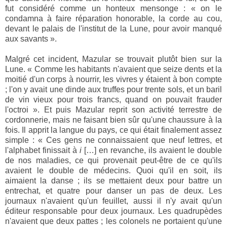
fut considéré comme un honteux mensonge : « on le
condamna à faire réparation honorable, la corde au cou,
devant le palais de l'institut de la Lune, pour avoir manqué
aux savants ».
Malgré cet incident, Mazular se trouvait plutôt bien sur la
Lune. « Comme les habitants n'avaient que seize dents et la
moitié d'un corps à nourrir, les vivres y étaient à bon compte
; l'on y avait une dinde aux truffes pour trente sols, et un baril
de vin vieux pour trois francs, quand on pouvait frauder
l'octroi ». Et puis Mazular reprit son activité terrestre de
cordonnerie, mais ne faisant bien sûr qu'une chaussure à la
fois. Il apprit la langue du pays, ce qui était finalement assez
simple : « Ces gens ne connaissaient que neuf lettres, et
l'alphabet finissait à
i
[…] en revanche, ils avaient le double
de nos maladies, ce qui provenait peut-être de ce qu'ils
avaient le double de médecins. Quoi qu'il en soit, ils
aimaient la danse ; ils se mettaient deux pour battre un
entrechat, et quatre pour danser un pas de deux. Les
journaux n'avaient qu'un feuillet, aussi il n'y avait qu'un
éditeur responsable pour deux journaux. Les quadrupèdes
n'avaient que deux pattes ; les colonels ne portaient qu'une