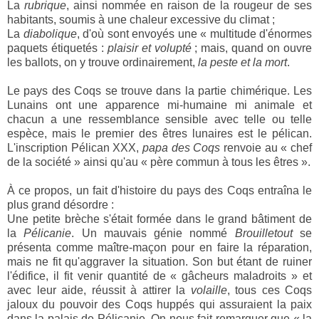
La
rubrique
, ainsi nommée en raison de la rougeur de ses
habitants, soumis à une chaleur excessive du climat ;
La
diabolique
, d'où sont envoyés une « multitude d'énormes
paquets étiquetés :
plaisir et volupté
; mais, quand on ouvre
les ballots, on y trouve ordinairement,
la peste et la mort
.
Le pays des Coqs se trouve dans la partie chimérique. Les
Lunains ont une apparence mi-humaine mi animale et
chacun a une ressemblance sensible avec telle ou telle
espèce, mais le premier des êtres lunaires est le pélican.
L'inscription Pélican XXX,
papa des Coqs
renvoie au « chef
de la société » ainsi qu'au « père commun à tous les êtres ».
À ce propos, un fait d'histoire du pays des Coqs entraîna le
plus grand désordre :
Une petite brèche s'était formée dans le grand bâtiment de
la
Pélicanie
. Un mauvais génie nommé
Brouilletout
se
présenta comme maître-maçon pour en faire la réparation,
mais ne fit qu'aggraver la situation. Son but étant de ruiner
l'édifice, il fit venir quantité de « gâcheurs maladroits » et
avec leur aide, réussit à attirer la
volaille
, tous ces Coqs
jaloux du pouvoir des Coqs huppés qui assuraient la paix
dans la palais de Pélicanie. On nous fait remarquer que « la