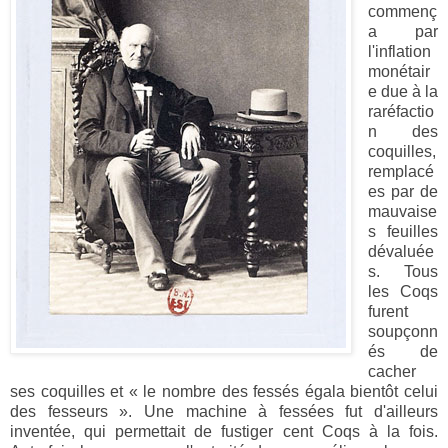
commenç
a par
l'inflation
monétair
e due à la
raréfactio
n des
coquilles,
remplacé
es par de
mauvaise
s feuilles
dévaluée
s. Tous
les Coqs
furent
soupçonn
és de
cacher
ses coquilles et « le nombre des fessés égala bientôt celui
des fesseurs ». Une machine à fessées fut d'ailleurs
inventée, qui permettait de fustiger cent Coqs à la fois.