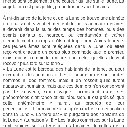
l'herbe sont seulement d'une couleur qui tire sur le jaune. La
végétation est plus petite, proportionnée aux Lunains.
À mi-distance de la terre et de la Lune se trouve une planète
où « naissent, vivent et meurent de petits animaux destinés
à devenir dans la suite des temps des hommes, puis des
esprits parfaits et heureux, ou condamnés à traîner
éternellement un corps qu'ils ont trop chéri. Après leur vie,
ces jeunes âmes sont reléguées dans la Lune, où elles
reçoivent chacune un corps plus commode que le premier,
mais moins commode encore que celui qu'elles doivent
recevoir plus tard sur la terre ».
« La Lune est le berceau des habitants de la terre, ou pour
mieux dire des hommes ». Les « lunains » ne sont ni des
hommes ni des femmes, mais il en ressort qu'ils furent
auparavant humains, mais que ces derniers n'en conservent
pas le souvenir, sinon vague, inconscient dans ses
phénomènes d'attirance et de répulsion. Il est précisé que
cette antémémoire « nuirait au progrès de leur
perfectibilité ». L'humain ne « fait qu'ébaucher son éducation
dans la Lune ». La terre est « le purgatoire des habitants de
la Lune. » (Lunaison VIII) « Les fautes commises sur la Lune
sont expiées sur la terre ». Les lunaines, femelles de la