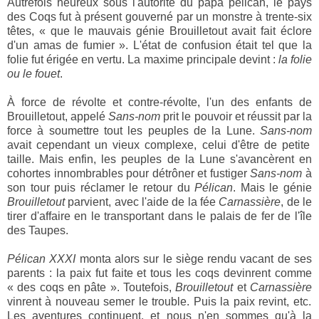
Autrefois heureux sous l'autorité du papa pélican, le pays
des Coqs fut à présent gouverné par un monstre à trente-six
têtes, « que le mauvais génie Brouilletout avait fait éclore
d'un amas de fumier ». L'état de confusion était tel que la
folie fut érigée en vertu. La maxime principale devint :
la folie
ou le fouet
.
À force de révolte et contre-révolte, l'un des enfants de
Brouilletout, appelé
Sans-nom
prit le pouvoir et réussit par la
force à soumettre tout les peuples de la Lune.
Sans-nom
avait cependant un vieux complexe, celui d'être de petite
taille. Mais enfin, les peuples de la Lune s'avancèrent en
cohortes innombrables pour détrôner et fustiger
Sans-nom
à
son tour puis réclamer le retour du
Pélican
. Mais le génie
Brouilletout
parvient, avec l'aide de la fée
Carnassière
, de le
tirer d'affaire en le transportant dans le palais de fer de l'île
des Taupes.
Pélican XXXI
monta alors sur le siège rendu vacant de ses
parents : la paix fut faite et tous les coqs devinrent comme
« des coqs en pâte ». Toutefois,
Brouilletout
et
Carnassière
vinrent à nouveau semer le trouble. Puis la paix revint, etc.
Les aventures continuent, et nous n'en sommes qu'à la