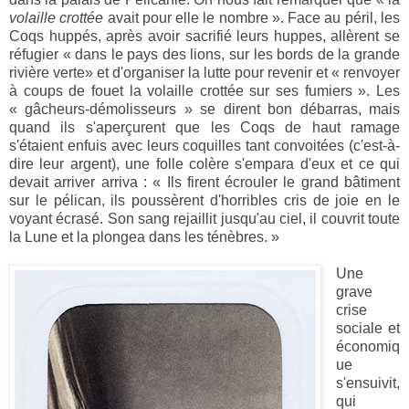
volaille crottée
avait pour elle le nombre ». Face au péril, les
Coqs huppés, après avoir sacrifié leurs huppes, allèrent se
réfugier « dans le pays des lions, sur les bords de la grande
rivière verte» et d'organiser la lutte pour revenir et « renvoyer
à coups de fouet la volaille crottée sur ses fumiers ». Les
« gâcheurs-démolisseurs » se dirent bon débarras, mais
quand ils s'aperçurent que les Coqs de haut ramage
s'étaient enfuis avec leurs coquilles tant convoitées (c'est-à-
dire leur argent), une folle colère s'empara d'eux et ce qui
devait arriver arriva :
«
Ils firent écrouler le grand bâtiment
sur le pélican, ils poussèrent d'horribles cris de joie en le
voyant écrasé. Son sang rejaillit jusqu'au ciel, il couvrit toute
la Lune et la plongea dans les ténèbres. »
Une
grave
crise
sociale et
économiq
ue
s'ensuivit,
qui