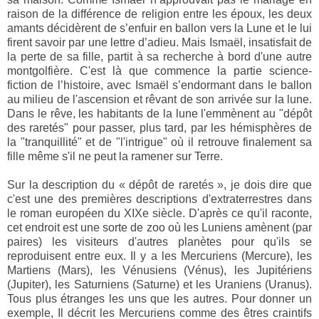
raison de la différence de religion entre les époux, les deux
amants décidèrent de s’enfuir en ballon vers la Lune et le lui
firent savoir par une lettre d’adieu. Mais Ismaël, insatisfait de
la perte de sa fille, partit à sa recherche à bord d'une autre
montgolfière. C'est là que commence la partie science-
fiction de l’histoire, avec Ismaël s’endormant dans le ballon
au milieu de l'ascension et rêvant de son arrivée sur la lune.
Dans le rêve, les habitants de la lune l'emmènent au "dépôt
des raretés" pour passer, plus tard, par les hémisphères de
la "tranquillité" et de "l'intrigue" où il retrouve finalement sa
fille même s'il ne peut la ramener sur Terre.
Sur la description du « dépôt de raretés », je dois dire que
c'est une des premières descriptions d'extraterrestres dans
le roman européen du XIXe siècle. D'après ce qu'il raconte,
cet endroit est une sorte de zoo où les Luniens amènent (par
paires) les visiteurs d'autres planètes pour qu'ils se
reproduisent entre eux. Il y a les Mercuriens (Mercure), les
Martiens (Mars), les Vénusiens (Vénus), les Jupitériens
(Jupiter), les Saturniens (Saturne) et les Uraniens (Uranus).
Tous plus étranges les uns que les autres. Pour donner un
exemple, Il décrit les Mercuriens comme des êtres craintifs