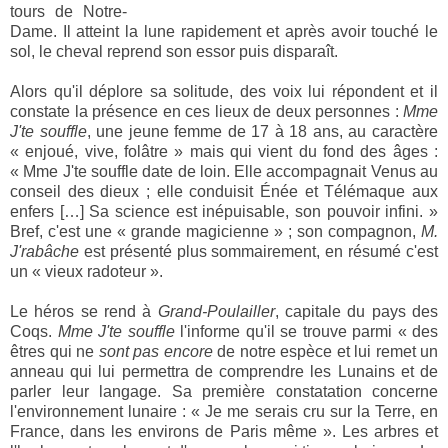
tours de Notre-
Dame. Il atteint la lune rapidement et après avoir touché le
sol, le cheval reprend son essor puis disparaît.
Alors qu'il déplore sa solitude, des voix lui répondent et il
constate la présence en ces lieux de deux personnes :
Mme
J'te souffle
, une jeune femme de 17 à 18 ans, au caractère
« enjoué, vive, folâtre » mais qui vient du fond des âges :
« Mme J'te souffle date de loin. Elle accompagnait Venus au
conseil des dieux ; elle conduisit Énée et Télémaque aux
enfers […] Sa science est inépuisable, son pouvoir infini. »
Bref, c'est une « grande magicienne » ; son compagnon,
M.
J'rabâche
est présenté plus sommairement, en résumé c'est
un « vieux radoteur ».
Le héros se rend à
Grand-Poulailler
, capitale du pays des
Coqs.
Mme J'te souffle
l'informe qu'il se trouve parmi « des
êtres qui ne
sont pas encore
de notre espèce et lui remet un
anneau qui lui permettra de comprendre les Lunains et de
parler leur langage. Sa première constatation concerne
l'environnement lunaire : « Je me serais cru sur la Terre, en
France, dans les environs de Paris même ». Les arbres et