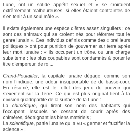
Lune, ont un solide appétit sexuel et « se croiraient
extrêmement malheureuses, si elles étaient contraintes de
s'en tenir à un seul mâle ».
Il existe également une espèce d'êtres assez singuliers : ce
sont des animaux qui se croient nés pour réformer tout le
genre lunain ». Ces individus définis comme des « brailleurs
politiques » ont pour punition de gouverner sur terre après
leur mort lunaire : « ils occupent un trône, ou une charge
subalterne ; les plus coupables sont condamnés à porter le
titre d'empereur, de roi...
Grand-Poulailler
, la capitale lunaire dégage, comme son
nom l'indique, une odeur insupportable de de basse-cour.
En résumé, elle est le reflet des jeux de pouvoir qui
s'exercent sur la Terre. Ce qui est plus original tient à la
division quadripartite de la surface de la Lune :
La
chimérique
, qui tirent son nom des habitants qui
l'occupent, lesquels ne cessent de courir après des
chimères, dédaignant les biens matériels ;
La
scientifique
, partie lunaire qui a vu « germer et fructifier la
science » ;