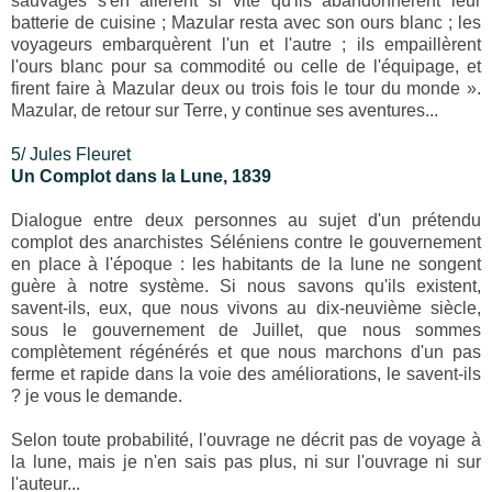
sauvages s'en allèrent si vite qu'ils abandonnèrent leur
batterie de cuisine ; Mazular resta avec son ours blanc ; les
voyageurs embarquèrent l'un et l'autre ; ils empaillèrent
l'ours blanc pour sa commodité ou celle de l'équipage, et
firent faire à Mazular deux ou trois fois le tour du monde ».
Mazular, de retour sur Terre, y continue ses aventures...
5/
Jules Fleuret
Un Complot dans la Lune
, 1839
Dialogue entre deux personnes au sujet d'un prétendu
complot des anarchistes Séléniens contre le gouvernement
en place à l'époque :
les habitants de la lune ne songent
guère à notre système. Si nous savons qu'ils existent,
savent-ils, eux, que nous vivons au dix-neuvième siècle,
sous le gouvernement de Juillet, que nous sommes
complètement régénérés et que nous marchons d'un pas
ferme et rapide dans la voie des améliorations, le savent-ils
? je vous le demande.
Selon toute probabilité, l'ouvrage ne décrit pas de voyage à
la lune, mais je n'en sais pas plus, ni sur l'ouvrage ni sur
l'auteur...