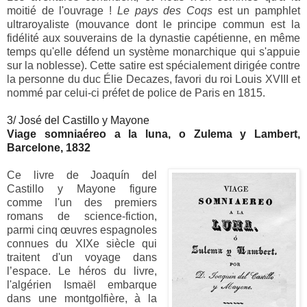
moitié de l'ouvrage !
Le pays des Coqs
est un pamphlet
ultraroyaliste (mouvance dont le principe commun est la
fidélité aux souverains de la dynastie capétienne, en même
temps qu'elle défend un système monarchique qui s'appuie
sur la noblesse). Cette satire est spécialement dirigée contre
la personne du duc Élie Decazes, favori du roi Louis XVIII et
nommé par celui-ci préfet de police de Paris en 1815.
3/ José del Castillo y Mayone
Viage somniaéreo a la luna, o Zulema y Lambert,
Barcelone, 1832
Ce livre de Joaquín del
Castillo y Mayone figure
comme l'un des premiers
romans de science-fiction,
parmi cinq œuvres espagnoles
connues du XIXe siècle qui
traitent d'un voyage dans
l’espace. Le héros du livre,
l'algérien Ismaël embarque
dans une montgolfière, à la